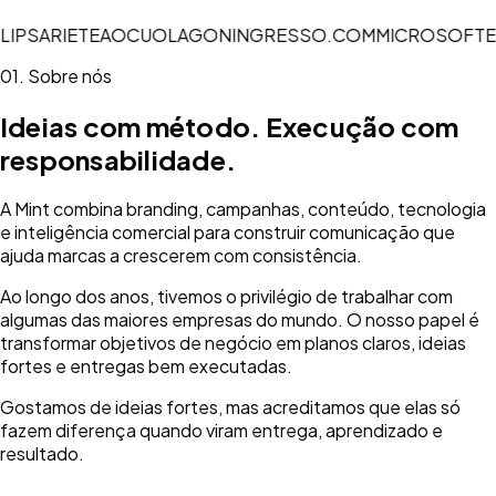
LIPS
ARIETE
AOC
UOL
AGON
INGRESSO.COM
MICROSOFT
E
01. Sobre nós
Ideias com método. Execução com
responsabilidade.
A Mint combina branding, campanhas, conteúdo, tecnologia
e inteligência comercial para construir comunicação que
ajuda marcas a crescerem com consistência.
Ao longo dos anos, tivemos o privilégio de trabalhar com
algumas das maiores empresas do mundo. O nosso papel é
transformar objetivos de negócio em planos claros, ideias
fortes e entregas bem executadas.
Gostamos de ideias fortes, mas acreditamos que elas só
fazem diferença quando viram entrega, aprendizado e
resultado.