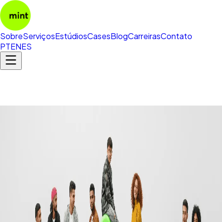
Sobre
Serviços
Estúdios
Cases
Blog
Carreiras
Contato
PT
EN
ES